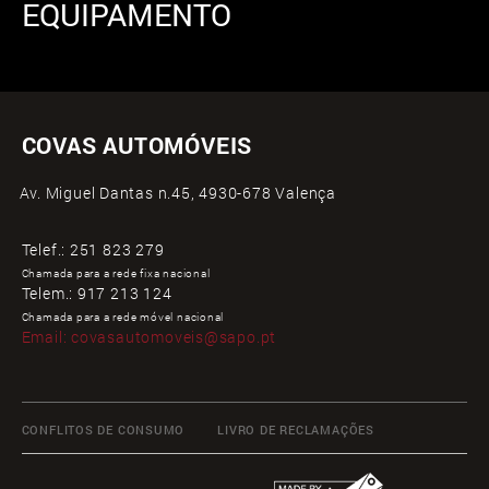
EQUIPAMENTO
COVAS AUTOMÓVEIS
Av. Miguel Dantas n.45, 4930-678 Valença
Telef.:
251 823 279
Chamada para a rede fixa nacional
Telem.:
917 213 124
Chamada para a rede móvel nacional
Email:
covasautomoveis@sapo.pt
CONFLITOS DE CONSUMO
LIVRO DE RECLAMAÇÕES