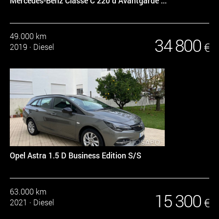
Mercedes-Benz Classe C 220 d Avantgarde ...
49.000 km
34 800
€
2019
·
Diesel
Opel Astra 1.5 D Business Edition S/S
63.000 km
15 300
€
2021
·
Diesel