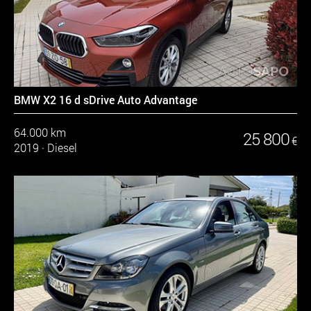
BMW X2 16 d sDrive Auto Advantage
64.000 km
25 800
€
2019
·
Diesel