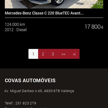
Mercedes-Benz Classe C 220 BlueTEC Avant...
124.000 km
17 800
€
2012
·
Diesel
1
2
3
>>
>|
COVAS AUTOMÓVEIS
Av. Miguel Dantas n.45, 4930-678 Valença
Telef.:
251 823 279